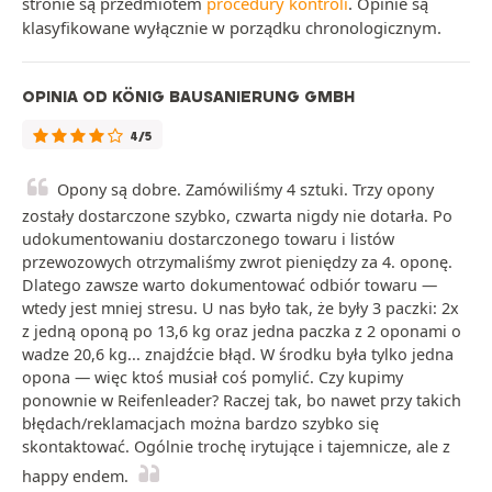
stronie są przedmiotem
procedury kontroli
. Opinie są
klasyfikowane wyłącznie w porządku chronologicznym.
OPINIA OD KÖNIG BAUSANIERUNG GMBH
4/5
Opony są dobre. Zamówiliśmy 4 sztuki. Trzy opony
zostały dostarczone szybko, czwarta nigdy nie dotarła. Po
udokumentowaniu dostarczonego towaru i listów
przewozowych otrzymaliśmy zwrot pieniędzy za 4. oponę.
Dlatego zawsze warto dokumentować odbiór towaru —
wtedy jest mniej stresu. U nas było tak, że były 3 paczki: 2x
z jedną oponą po 13,6 kg oraz jedna paczka z 2 oponami o
wadze 20,6 kg... znajdźcie błąd. W środku była tylko jedna
opona — więc ktoś musiał coś pomylić. Czy kupimy
ponownie w Reifenleader? Raczej tak, bo nawet przy takich
błędach/reklamacjach można bardzo szybko się
skontaktować. Ogólnie trochę irytujące i tajemnicze, ale z
happy endem.