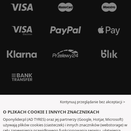
Kontynuuj przeglądanie bez akceptacji >
O PLIKACH COOKIE I INNYCH ZNACZNIKACH
Oponylider.pl (AD TYRES) oraz jej partnerzy (Google, Hotjar, Microsoft)
używają plików cookies (ciasteczek) i innych znaczników (webstorage) w
celu zapewnienia prawidłowego funkcjonowania serwisu, ułatwienia