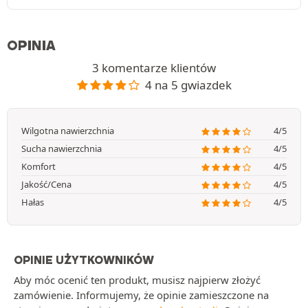
OPINIA
3 komentarze klientów
4 na 5 gwiazdek
Wilgotna nawierzchnia
4/5
Sucha nawierzchnia
4/5
Komfort
4/5
Jakość/Cena
4/5
Hałas
4/5
OPINIE UŻYTKOWNIKÓW
Aby móc ocenić ten produkt, musisz najpierw złożyć
zamówienie. Informujemy, że opinie zamieszczone na