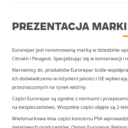
PREZENTACJA MARKI
Eurorepar jest renomowaną marką w dziedzinie opo
Citroën i Peugeot. Specjalizując się w konserwacji
Kierownicy ds. produktów Eurorepar ściśle współprac
ich doświadczeniu w inżynierii jakości i OE wybie
przeznaczonych na rynek wtórny.
Części Eurorepar są zgodne z normami i przepisam
na bezpieczeństwo. Wszystkie części objęte są 2-let
Wielomarkowa linia części koncernu PSA wprowadzi
światowych producentów. Opony Eurorepar Reliance 