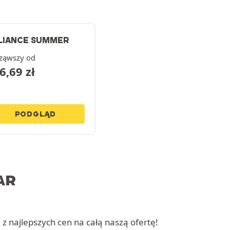
LIANCE SUMMER
ząwszy od
6,69
zł
PODGLĄD
AR
 z najlepszych cen na całą naszą ofertę!