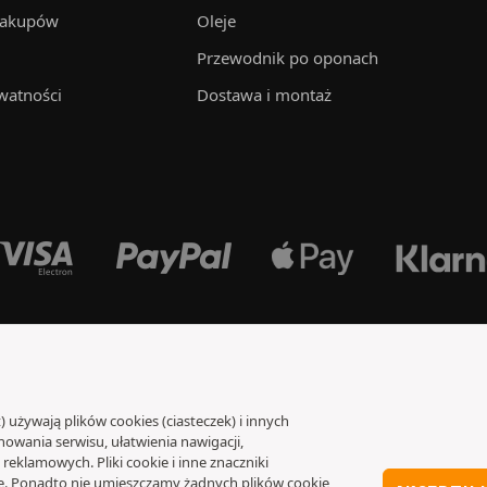
zakupów
Oleje
Przewodnik po oponach
watności
Dostawa i montaż
) używają plików cookies (ciasteczek) i innych
wania serwisu, ułatwienia nawigacji,
eklamowych. Pliki cookie i inne znaczniki
 Ponadto nie umieszczamy żadnych plików cookie