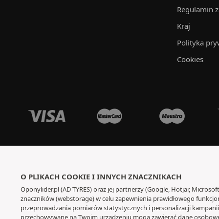
Regulamin 
Kraj
Polityka pry
Cookies
O PLIKACH COOKIE I INNYCH ZNACZNIKACH
Oponylider.pl (AD TYRES) oraz jej partnerzy (Google, Hotjar, Microsoft
znaczników (webstorage) w celu zapewnienia prawidłowego funkcjono
przeprowadzania pomiarów statystycznych i personalizacji kampanii r
przechowywane na Twoim urządzeniu mogą zawierać dane osobowe.