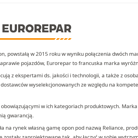
 EUROREPAR
n, powstałą w 2015 roku w wyniku połączenia dwóch mar
 i naprawie pojazdów, Eurorepar to francuska marka wyró
ują z ekspertami ds. jakości i technologii, a także z osob
rają dostawców wyselekcjonowanych ze względu na kompet
i obowiązującymi w ich kategoriach produktowych. Mark
nią gwarancją.
ła na rynek własną gamę opon pod nazwą Reliance, prod
zostały zaprojektowane tak, aby łączyć w sobie wytrzym