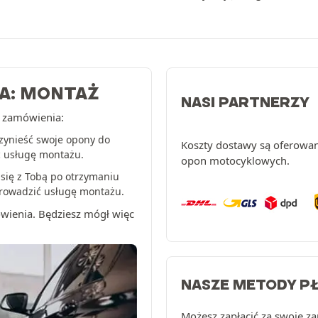
A: MONTAŻ
NASI PARTNERZY
a zamówienia:
zynieść swoje opony do
Koszty dostawy są oferowan
ć usługę montażu.
opon motocyklowych.
 się z Tobą po otrzymaniu
prowadzić usługę montażu.
wienia. Będziesz mógł więc
NASZE METODY P
Możesz zapłacić za swoje 