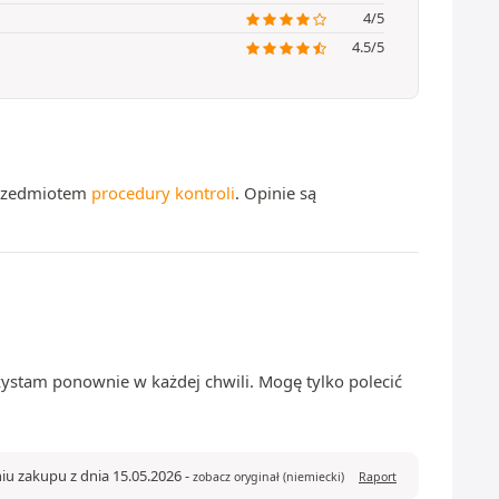
4/5
4.5/5
 przedmiotem
procedury kontroli
. Opinie są
zystam ponownie w każdej chwili. Mogę tylko polecić
iu zakupu z dnia 15.05.2026
-
zobacz oryginał (niemiecki)
Raport