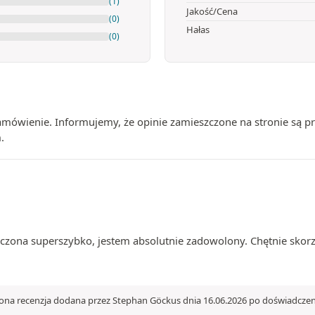
(1)
Jakość/Cena
(0)
Hałas
(0)
zamówienie. Informujemy, że opinie zamieszczone na stronie są
.
arczona superszybko, jestem absolutnie zadowolony. Chętnie skor
ona recenzja dodana przez Stephan Göckus dnia 16.06.2026 po doświadczen