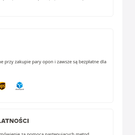
e przy zakupie pary opon i zawsze są bezpłatne dla
ŁATNOŚCI
zamówienie za pomocą następujących metod