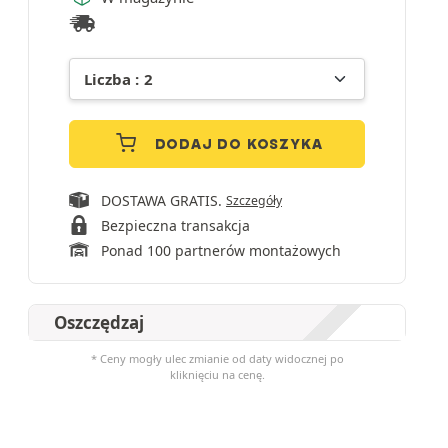
DODAJ DO KOSZYKA
DOSTAWA GRATIS.
Szczegóły
Bezpieczna transakcja
Ponad 100 partnerów montażowych
Oszczędzaj
* Ceny mogły ulec zmianie od daty widocznej po
kliknięciu na cenę.