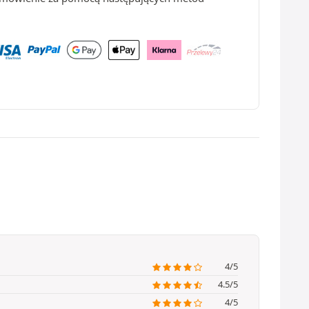
4/5
4.5/5
4/5