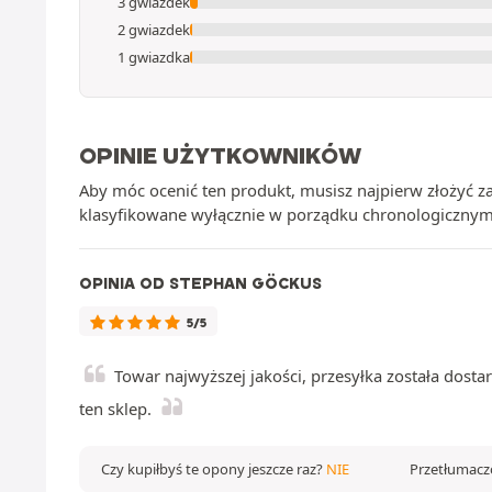
3 gwiazdek
2 gwiazdek
1 gwiazdka
OPINIE UŻYTKOWNIKÓW
Aby móc ocenić ten produkt, musisz najpierw złożyć 
klasyfikowane wyłącznie w porządku chronologicznym
OPINIA OD STEPHAN GÖCKUS
5/5
Towar najwyższej jakości, przesyłka została dost
ten sklep.
Czy kupiłbyś te opony jeszcze raz?
NIE
Przetłumacz