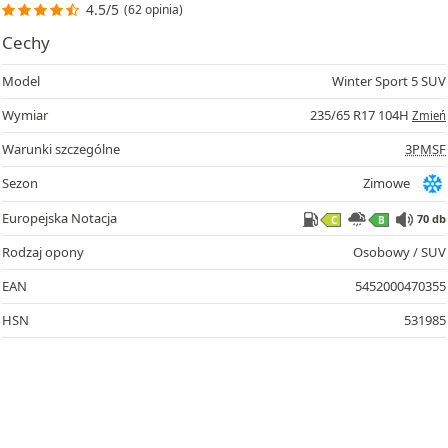
4.5/5
(62 opinia)
Cechy
Model
Winter Sport 5 SUV
Wymiar
235/65 R17 104H
Zmień
Warunki szczególne
3PMSF
70
Sezon
Zimowe
Europejska Notacja
70 db
C
B
Rodzaj opony
Osobowy / SUV
EAN
5452000470355
HSN
531985