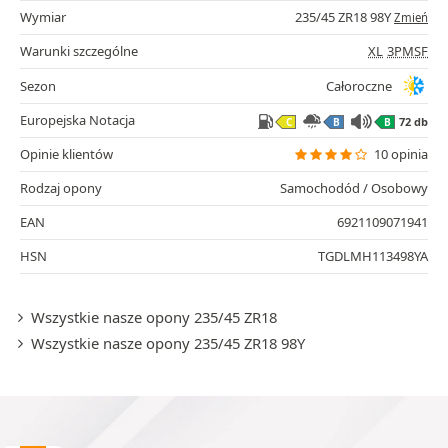
Wymiar
235/45 ZR18 98Y
Zmień
Warunki szczególne
XL
3PMSF
Sezon
Całoroczne
Europejska Notacja
72 db
C
B
B
Opinie klientów
10 opinia
Rodzaj opony
Samochodód / Osobowy
EAN
6921109071941
HSN
TGDLMH113498YA
Wszystkie nasze opony 235/45 ZR18
Wszystkie nasze opony 235/45 ZR18 98Y