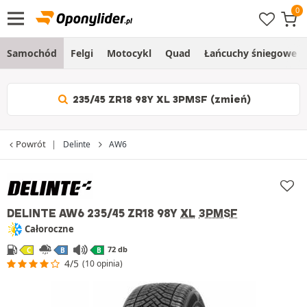
Samochód
Felgi
Motocykl
Quad
Łańcuchy śniegowe
235/45 ZR18 98Y XL 3PMSF (zmień)
Powrót
Delinte
AW6
DELINTE AW6
235/45 ZR18 98Y
XL
3PMSF
Całoroczne
72 db
C
B
B
4/5
(10 opinia)