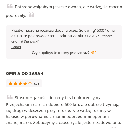
Potrzebował(a)bym jeszcze dwóch, ale widzę, że mocno
podrożały.
Przetłumaczona recenzja dodana przez Goldwing1500@ dnia
8.01.2026 po doświadczeniu zakupu z dnia 9.12.2025
-
zobacz
oryginał (francuski)
Raport
Czy kupiłbyś te opony jeszcze raz?
NIE
OPINIA OD SARAH
4/5
Stosunek jakości do ceny bezkonkurencyjny.
Przejechałam na nich dopiero 500 km, ale dobrze trzymają
się drogi w deszczu i przy mrozie. Nie widzę różnicy w
hałasie w porównaniu z moimi poprzednimi oponami
znanej marki. Zobaczymy z czasem, ale jestem zadowolona.