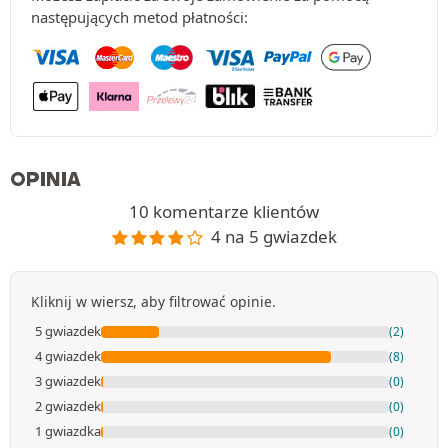
następujących metod płatności:
OPINIA
10 komentarze klientów
4 na 5 gwiazdek
Kliknij w wiersz, aby filtrować opinie.
5 gwiazdek
(2)
4 gwiazdek
(8)
3 gwiazdek
(0)
2 gwiazdek
(0)
1 gwiazdka
(0)