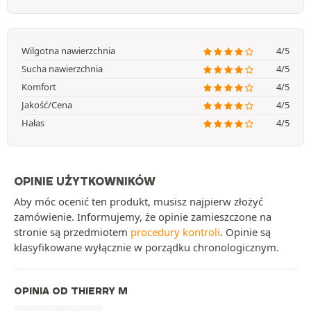
Wilgotna nawierzchnia
4/5
Sucha nawierzchnia
4/5
Komfort
4/5
Jakość/Cena
4/5
Hałas
4/5
OPINIE UŻYTKOWNIKÓW
Aby móc ocenić ten produkt, musisz najpierw złożyć
zamówienie. Informujemy, że opinie zamieszczone na
stronie są przedmiotem
procedury kontroli
. Opinie są
klasyfikowane wyłącznie w porządku chronologicznym.
OPINIA OD THIERRY M