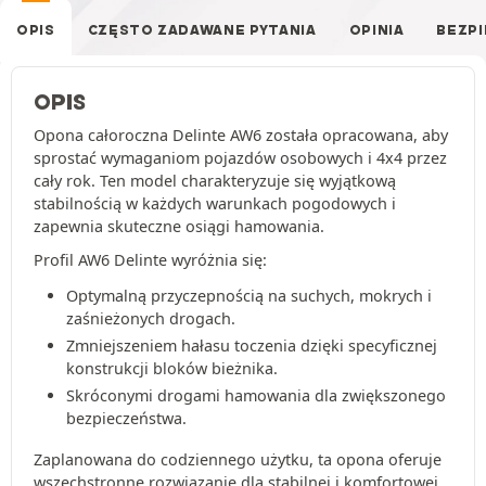
OPIS
CZĘSTO ZADAWANE PYTANIA
OPINIA
BEZP
OPIS
Opona całoroczna Delinte AW6 została opracowana, aby
sprostać wymaganiom pojazdów osobowych i 4x4 przez
cały rok. Ten model charakteryzuje się wyjątkową
stabilnością w każdych warunkach pogodowych i
zapewnia skuteczne osiągi hamowania.
Profil AW6 Delinte wyróżnia się:
Optymalną przyczepnością na suchych, mokrych i
zaśnieżonych drogach.
Zmniejszeniem hałasu toczenia dzięki specyficznej
konstrukcji bloków bieżnika.
Skróconymi drogami hamowania dla zwiększonego
bezpieczeństwa.
Zaplanowana do codziennego użytku, ta opona oferuje
wszechstronne rozwiązanie dla stabilnej i komfortowej