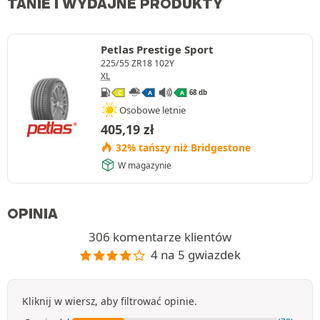
TANIE I WYDAJNE PRODUKTY
Petlas Prestige Sport
225/55 ZR18 102Y
XL
68 db
C
A
A
Osobowe letnie
405,19
zł
32% tańszy niż Bridgestone
W magazynie
OPINIA
306 komentarze klientów
4 na 5 gwiazdek
Kliknij w wiersz, aby filtrować opinie.