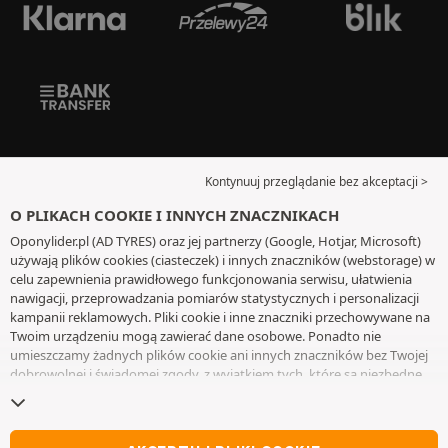
Kontynuuj przeglądanie bez akceptacji >
O PLIKACH COOKIE I INNYCH ZNACZNIKACH
Oponylider.pl (AD TYRES) oraz jej partnerzy (Google, Hotjar, Microsoft)
używają plików cookies (ciasteczek) i innych znaczników (webstorage) w
celu zapewnienia prawidłowego funkcjonowania serwisu, ułatwienia
nawigacji, przeprowadzania pomiarów statystycznych i personalizacji
kampanii reklamowych. Pliki cookie i inne znaczniki przechowywane na
Twoim urządzeniu mogą zawierać dane osobowe. Ponadto nie
umieszczamy żadnych plików cookie ani innych znaczników bez Twojej
dobrowolnej i świadomej zgody, z wyjątkiem tych, które są niezbędne
do działania witryny. Twój wybór zachowujemy przez 6 miesięcy. Możesz
wycofać swoją zgodę w dowolnym momencie, przechodząc do
strony z
plikami cookie i innymi znacznikami
. Możesz kontynuować przeglądanie