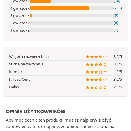
5 gwiazdek
(78)
4 gwiazdek
(218)
3 gwiazdek
(9)
2 gwiazdek
(0)
1 gwiazdka
(1)
Wilgotna nawierzchnia
3.5/5
Sucha nawierzchnia
3.5/5
Komfort
3/5
Jakość/Cena
3.5/5
Hałas
2.5/5
OPINIE UŻYTKOWNIKÓW
Aby móc ocenić ten produkt, musisz najpierw złożyć
zamówienie. Informujemy, że opinie zamieszczone na