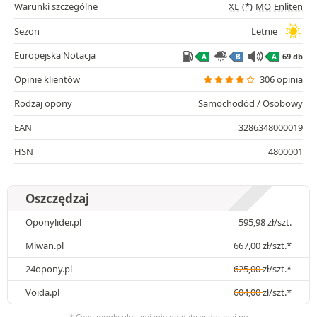
Warunki szczególne
XL
(*)
MO
Enliten
Sezon
Letnie
Europejska Notacja
69 db
A
B
A
Opinie klientów
306 opinia
Rodzaj opony
Samochodód / Osobowy
EAN
3286348000019
HSN
4800001
Oszczędzaj
Oponylider.pl
595,98
zł
/szt.
Miwan.pl
667,00
zł
/szt.*
24opony.pl
625,00
zł
/szt.*
Voida.pl
604,00
zł
/szt.*
* Ceny mogły ulec zmianie od daty widocznej po