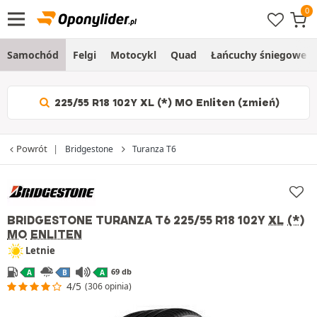
Samochód
Felgi
Motocykl
Quad
Łańcuchy śniegowe
225/55 R18 102Y XL (*) MO Enliten (zmień)
Powrót
Bridgestone
Turanza T6
BRIDGESTONE TURANZA T6
225/55 R18 102Y
XL
(*)
MO
ENLITEN
Letnie
69 db
A
B
A
4/5
(306 opinia)