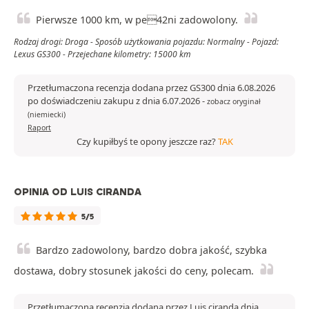
Pierwsze 1000 km, w pe42ni zadowolony.
Rodzaj drogi: Droga - Sposób użytkowania pojazdu: Normalny - Pojazd:
Lexus GS300 - Przejechane kilometry: 15000 km
Przetłumaczona recenzja dodana przez GS300 dnia 6.08.2026
po doświadczeniu zakupu z dnia 6.07.2026
-
zobacz oryginał
(niemiecki)
Raport
Czy kupiłbyś te opony jeszcze raz?
TAK
OPINIA OD LUIS CIRANDA
5/5
Bardzo zadowolony, bardzo dobra jakość, szybka
dostawa, dobry stosunek jakości do ceny, polecam.
Przetłumaczona recenzja dodana przez Luis ciranda dnia