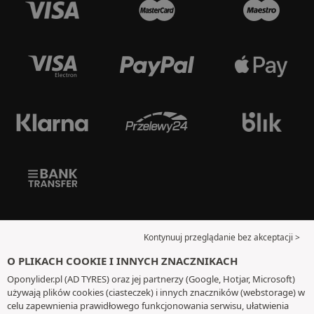
Kontynuuj przeglądanie bez akceptacji >
O PLIKACH COOKIE I INNYCH ZNACZNIKACH
Oponylider.pl (AD TYRES) oraz jej partnerzy (Google, Hotjar, Microsoft)
używają plików cookies (ciasteczek) i innych znaczników (webstorage) w
celu zapewnienia prawidłowego funkcjonowania serwisu, ułatwienia