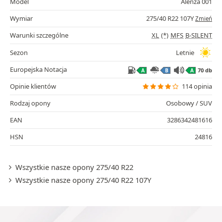
Model
Alenza 001
Wymiar
275/40 R22 107Y
Zmień
Warunki szczególne
XL
(*)
MFS
B-SILENT
Sezon
Letnie
Europejska Notacja
70 db
A
B
A
Opinie klientów
114 opinia
Rodzaj opony
Osobowy / SUV
EAN
3286342481616
HSN
24816
Wszystkie nasze opony 275/40 R22
Wszystkie nasze opony 275/40 R22 107Y