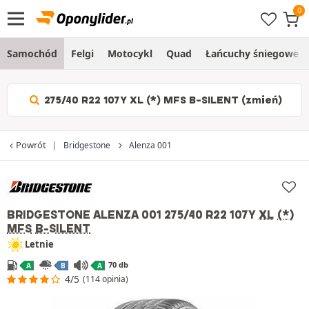
Samochód
Felgi
Motocykl
Quad
Łańcuchy śniegowe
275/40 R22 107Y XL (*) MFS B-SILENT (zmień)
Powrót
Bridgestone
Alenza 001
BRIDGESTONE ALENZA 001
275/40 R22 107Y
XL
(*)
MFS
B-SILENT
Letnie
70 db
A
B
A
4/5
(114 opinia)