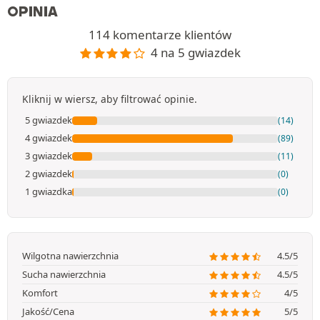
OPINIA
114 komentarze klientów
4 na 5 gwiazdek
Kliknij w wiersz, aby filtrować opinie.
5 gwiazdek
(14)
4 gwiazdek
(89)
3 gwiazdek
(11)
2 gwiazdek
(0)
1 gwiazdka
(0)
Wilgotna nawierzchnia
4.5/5
Sucha nawierzchnia
4.5/5
Komfort
4/5
Jakość/Cena
5/5