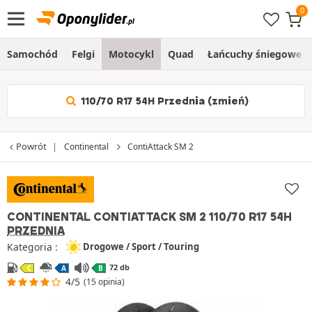
Samochód
Felgi
Motocykl
Quad
Łańcuchy śniegowe
110/70 R17 54H Przednia (zmień)
Powrót
Continental
ContiAttack SM 2
CONTINENTAL CONTIATTACK SM 2
110/70 R17 54H
PRZEDNIA
Kategoria :
Drogowe / Sport / Touring
72 db
C
A
B
4/5
(15 opinia)