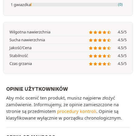
1 gwiazdka
(0)
Wilgotna nawierzchnia
4.5/5
Sucha nawierzchnia
4.5/5
Jakość/Cena
4.5/5
Stabilność
4.5/5
Czas grzania
4.5/5
OPINIE UŻYTKOWNIKÓW
Aby móc ocenić ten produkt, musisz najpierw złożyć
zamówienie. Informujemy, że opinie zamieszczone na
stronie są przedmiotem
procedury kontroli
. Opinie są
klasyfikowane wyłącznie w porządku chronologicznym.