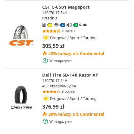
CST C-6501 Magsport
110/70-17 54H
Przednia
69 db
C
A
B
4 opinia
Drogowe / Sport / Touring
305,59
zł
42% tańszy niż Continental
W magazynie
Deli Tire SB-148 Razor XP
110/70-17 54H
4PR
Przednia/Tylna
3 opinia
Drogowe / Sport / Touring
376,99
zł
29% tańszy niż Continental
W magazynie