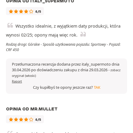
OPINIA OD ITALY_SUPERMOTO
4/5
Wszystko idealnie, z wyjątkiem daty produkcji, która
wynosi 02/25; opony mają więc rok.
Rodzaj drogi: Górskie - Sposób użytkowania pojazdu: Sportowy - Pojazd:
CRF 450
Przetłumaczona recenzja dodana przez italy_supermoto dnia
30.04.2026 po doświadczeniu zakupu z dnia 29.03.2026
-
zobacz
oryginał (włoski)
Raport
Czy kupiłbyś te opony jeszcze raz?
TAK
OPINIA OD MR.MULLET
4/5