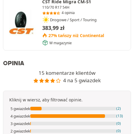
CST Ride Migra CM-S1
110/70 R17 54H
4 opinia
Drogowe / Sport / Touring
383,99
zł
27% tańszy niż Continental
W magazynie
OPINIA
15 komentarze klientów
4 na 5 gwiazdek
Kliknij w wiersz, aby filtrować opinie.
5 gwiazdek
(2)
4 gwiazdek
(13)
3 gwiazdek
(0)
2 gwiazdek
(0)