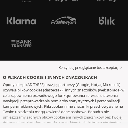
Kontynuuj przeglądanie bez akceptacji >
O PLIKACH COOKIE I INNYCH ZNACZNIKACH
Oponylider.pl (AD TYRES) oraz jej partnerzy (Google, Hotjar, Microsoft)
używają plików cookies (ciasteczek) i innych znaczników (webstorage) w
celu zapewnienia prawidłowego funkcjonowania serwisu, ułatwienia
nawigacji, przeprowadzania pomiarów statystycznych i personalizacji
kampanii reklamowych. Pliki cookie i inne znaczniki przechowywane na
Twoim urządzeniu mogą zawierać dane osobowe. Ponadto nie
umieszczamy żadnych plików cookie ani innych znaczników bez Twojej
dobrowolnej i świadomej zgody, z wyjątkiem tych, które są niezbędne