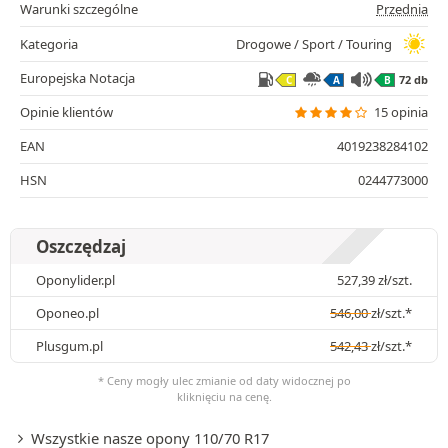
Warunki szczególne
Przednia
Kategoria
Drogowe / Sport / Touring
Europejska Notacja
72 db
C
A
B
Opinie klientów
15 opinia
EAN
4019238284102
HSN
0244773000
Oszczędzaj
Oponylider.pl
527,39
zł
/szt.
Oponeo.pl
546,00
zł
/szt.*
Plusgum.pl
542,43
zł
/szt.*
* Ceny mogły ulec zmianie od daty widocznej po
kliknięciu na cenę.
Wszystkie nasze opony 110/70 R17