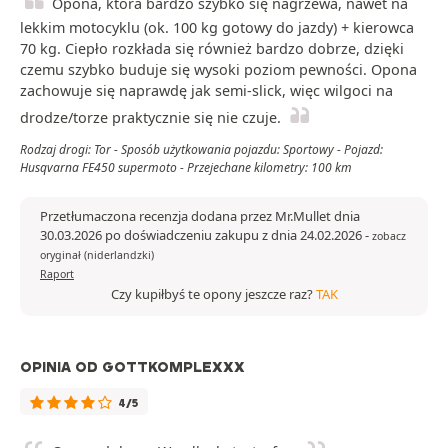
Opona, która bardzo szybko się nagrzewa, nawet na
lekkim motocyklu (ok. 100 kg gotowy do jazdy) + kierowca
70 kg. Ciepło rozkłada się również bardzo dobrze, dzięki
czemu szybko buduje się wysoki poziom pewności. Opona
zachowuje się naprawdę jak semi-slick, więc wilgoci na
drodze/torze praktycznie się nie czuje.
Rodzaj drogi: Tor - Sposób użytkowania pojazdu: Sportowy - Pojazd:
Husqvarna FE450 supermoto - Przejechane kilometry: 100 km
Przetłumaczona recenzja dodana przez Mr.Mullet dnia
30.03.2026 po doświadczeniu zakupu z dnia 24.02.2026
-
zobacz
oryginał (niderlandzki)
Raport
Czy kupiłbyś te opony jeszcze raz?
TAK
OPINIA OD GOTTKOMPLEXXX
4/5