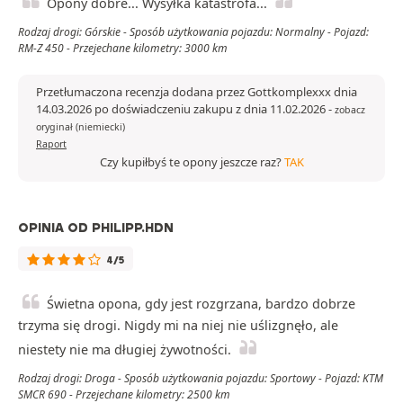
Opony dobre... Wysyłka katastrofa...
Rodzaj drogi: Górskie - Sposób użytkowania pojazdu: Normalny - Pojazd:
RM-Z 450 - Przejechane kilometry: 3000 km
Przetłumaczona recenzja dodana przez Gottkomplexxx dnia
14.03.2026 po doświadczeniu zakupu z dnia 11.02.2026
-
zobacz
oryginał (niemiecki)
Raport
Czy kupiłbyś te opony jeszcze raz?
TAK
OPINIA OD PHILIPP.HDN
4/5
Świetna opona, gdy jest rozgrzana, bardzo dobrze
trzyma się drogi. Nigdy mi na niej nie uślizgnęło, ale
niestety nie ma długiej żywotności.
Rodzaj drogi: Droga - Sposób użytkowania pojazdu: Sportowy - Pojazd: KTM
SMCR 690 - Przejechane kilometry: 2500 km