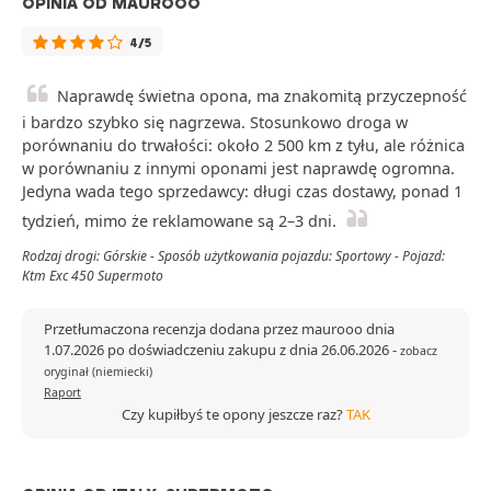
OPINIA OD MAUROOO
4/5
Naprawdę świetna opona, ma znakomitą przyczepność
i bardzo szybko się nagrzewa. Stosunkowo droga w
porównaniu do trwałości: około 2 500 km z tyłu, ale różnica
w porównaniu z innymi oponami jest naprawdę ogromna.
Jedyna wada tego sprzedawcy: długi czas dostawy, ponad 1
tydzień, mimo że reklamowane są 2–3 dni.
Rodzaj drogi: Górskie - Sposób użytkowania pojazdu: Sportowy - Pojazd:
Ktm Exc 450 Supermoto
Przetłumaczona recenzja dodana przez maurooo dnia
1.07.2026 po doświadczeniu zakupu z dnia 26.06.2026
-
zobacz
oryginał (niemiecki)
Raport
Czy kupiłbyś te opony jeszcze raz?
TAK