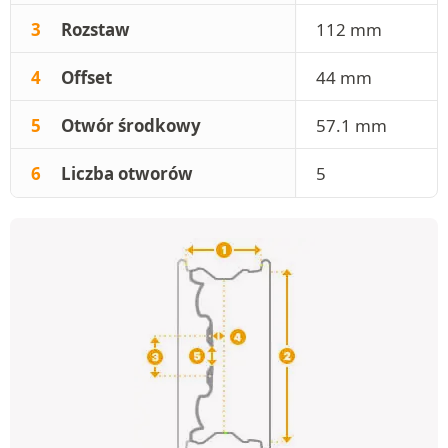
3
Rozstaw
112 mm
4
Offset
44 mm
5
Otwór środkowy
57.1 mm
6
Liczba otworów
5