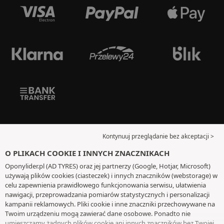
Kontynuuj przeglądanie bez akceptacji >
O PLIKACH COOKIE I INNYCH ZNACZNIKACH
Oponylider.pl (AD TYRES) oraz jej partnerzy (Google, Hotjar, Microsoft)
używają plików cookies (ciasteczek) i innych znaczników (webstorage) w
celu zapewnienia prawidłowego funkcjonowania serwisu, ułatwienia
nawigacji, przeprowadzania pomiarów statystycznych i personalizacji
kampanii reklamowych. Pliki cookie i inne znaczniki przechowywane na
Twoim urządzeniu mogą zawierać dane osobowe. Ponadto nie
umieszczamy żadnych plików cookie ani innych znaczników bez Twojej