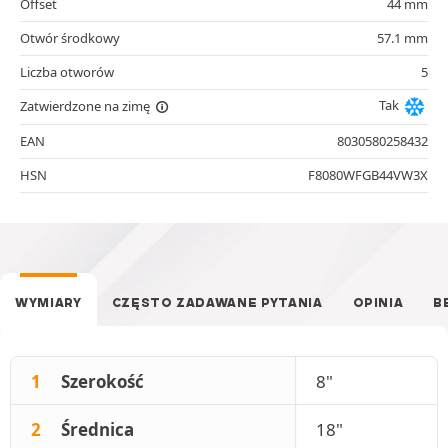
Offset
44 mm
Otwór środkowy
57.1 mm
Liczba otworów
5
Tak
Zatwierdzone na zimę
EAN
8030580258432
HSN
F8080WFGB44VW3X
WYMIARY
CZĘSTO ZADAWANE PYTANIA
OPINIA
B
1
Szerokość
8"
2
Średnica
18"