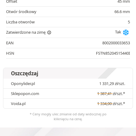
Offset
45 mm
Otwór środkowy
66.6 mm
Liczba otworów
5
Tak
Zatwierdzone na zimę
EAN
8002000033653
HSN
FSTN85204515440I
Oszczędzaj
Oponylider.pl
1 331,29
zł
/szt.
Sklepopon.com
1 387,41
zł
/szt.*
Voida.pl
1 334,00
zł
/szt.*
* Ceny mogły ulec zmianie od daty widocznej po
kliknięciu na cenę.