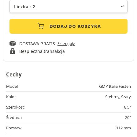
DODAJ DO KOSZYKA
DOSTAWA GRATIS.
Szczegóły
Bezpieczna transakcja
Cechy
Model
GMP Italia Fasten
Kolor
Srebrny, Szary
Szerokość
8.5"
Średnica
20"
Rozstaw
112 mm