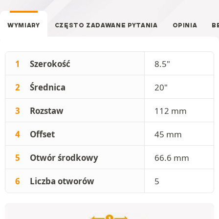
WYMIARY
CZĘSTO ZADAWANE PYTANIA
OPINIA
B
1
Szerokość
8.5"
2
Średnica
20"
3
Rozstaw
112 mm
4
Offset
45 mm
5
Otwór środkowy
66.6 mm
6
Liczba otworów
5