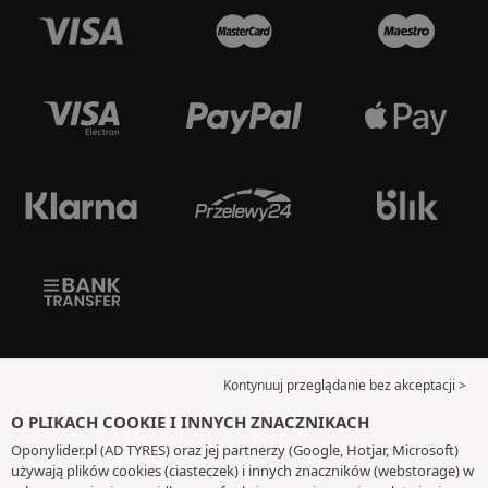
Kontynuuj przeglądanie bez akceptacji >
O PLIKACH COOKIE I INNYCH ZNACZNIKACH
Oponylider.pl (AD TYRES) oraz jej partnerzy (Google, Hotjar, Microsoft)
używają plików cookies (ciasteczek) i innych znaczników (webstorage) w