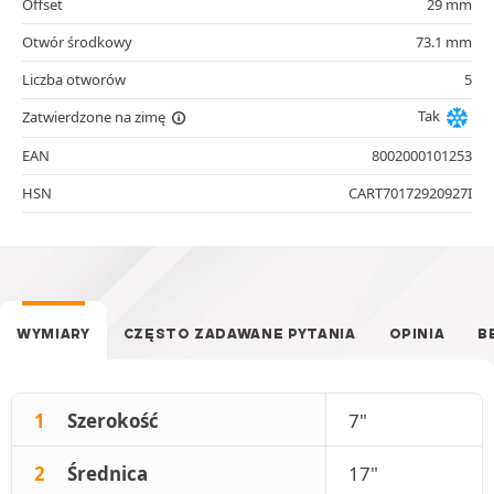
Offset
29 mm
Otwór środkowy
73.1 mm
Liczba otworów
5
Tak
Zatwierdzone na zimę
EAN
8002000101253
HSN
CART70172920927I
WYMIARY
CZĘSTO ZADAWANE PYTANIA
OPINIA
B
1
Szerokość
7"
2
Średnica
17"