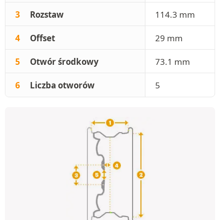
3
Rozstaw
114.3 mm
4
Offset
29 mm
5
Otwór środkowy
73.1 mm
6
Liczba otworów
5