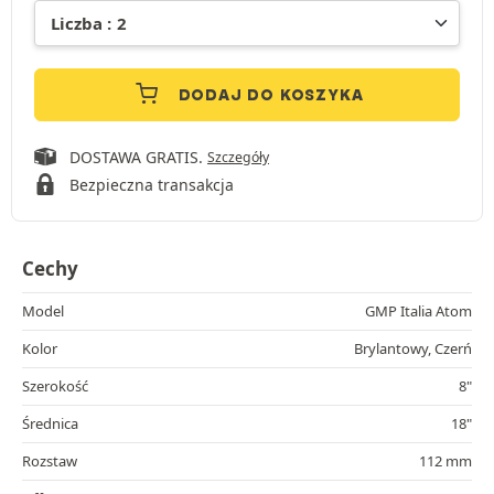
DODAJ DO KOSZYKA
DOSTAWA GRATIS.
Szczegóły
Bezpieczna transakcja
Cechy
Model
GMP Italia Atom
Kolor
Brylantowy, Czerń
Szerokość
8"
Średnica
18"
Rozstaw
112 mm