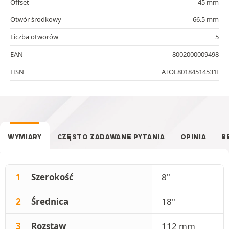
Offset
45 mm
Otwór środkowy
66.5 mm
Liczba otworów
5
EAN
8002000009498
HSN
ATOL80184514531I
WYMIARY
CZĘSTO ZADAWANE PYTANIA
OPINIA
B
1
Szerokość
8"
2
Średnica
18"
3
Rozstaw
112 mm