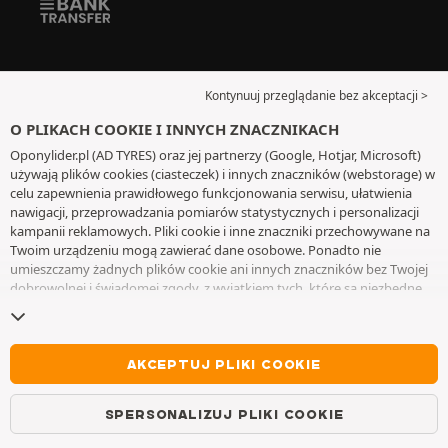
Kontynuuj przeglądanie bez akceptacji >
O PLIKACH COOKIE I INNYCH ZNACZNIKACH
Oponylider.pl (AD TYRES) oraz jej partnerzy (Google, Hotjar, Microsoft)
używają plików cookies (ciasteczek) i innych znaczników (webstorage) w
celu zapewnienia prawidłowego funkcjonowania serwisu, ułatwienia
nawigacji, przeprowadzania pomiarów statystycznych i personalizacji
kampanii reklamowych. Pliki cookie i inne znaczniki przechowywane na
Twoim urządzeniu mogą zawierać dane osobowe. Ponadto nie
umieszczamy żadnych plików cookie ani innych znaczników bez Twojej
dobrowolnej i świadomej zgody, z wyjątkiem tych, które są niezbędne
do działania witryny. Twój wybór zachowujemy przez 6 miesięcy. Możesz
wycofać swoją zgodę w dowolnym momencie, przechodząc do
strony z
plikami cookie i innymi znacznikami
. Możesz kontynuować przeglądanie
bez akceptowania plików cookie lub innych znaczników. Odmowa nie
AKCEPTUJ PLIKI COOKIE
wyklucza dostępu do usług AD TYRES. Aby uzyskać więcej informacji,
zapraszamy do odwiedzenia
strony z plikami cookie i innymi
SPERSONALIZUJ PLIKI COOKIE
znacznikami
.