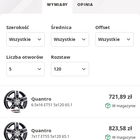
WYMIARY
OPINIA
Szerokość
Średnica
Offset
Liczba otworów
Rozstaw
721,89
zł
Quantro
6.5x16 ET51 5x120 65.1
W magazynie
823,58
zł
Quantro
7x17 ET55 5x120 65.1
W magazynie