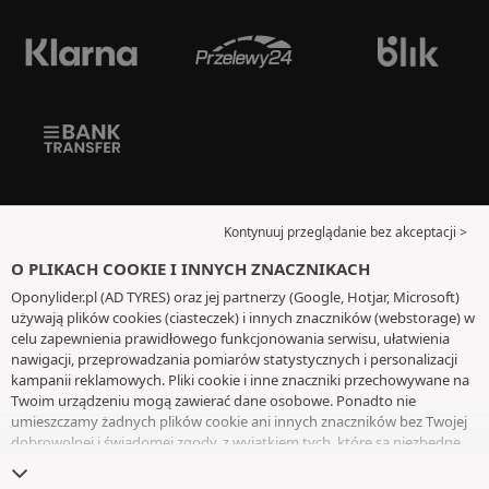
Kontynuuj przeglądanie bez akceptacji >
O PLIKACH COOKIE I INNYCH ZNACZNIKACH
Oponylider.pl (AD TYRES) oraz jej partnerzy (Google, Hotjar, Microsoft)
używają plików cookies (ciasteczek) i innych znaczników (webstorage) w
celu zapewnienia prawidłowego funkcjonowania serwisu, ułatwienia
nawigacji, przeprowadzania pomiarów statystycznych i personalizacji
kampanii reklamowych. Pliki cookie i inne znaczniki przechowywane na
Twoim urządzeniu mogą zawierać dane osobowe. Ponadto nie
umieszczamy żadnych plików cookie ani innych znaczników bez Twojej
dobrowolnej i świadomej zgody, z wyjątkiem tych, które są niezbędne
do działania witryny. Twój wybór zachowujemy przez 6 miesięcy. Możesz
wycofać swoją zgodę w dowolnym momencie, przechodząc do
strony z