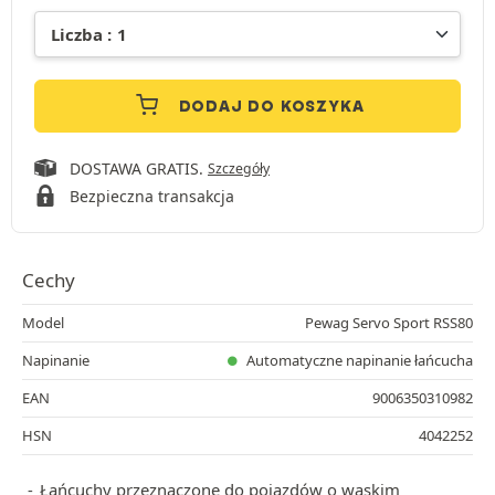
DODAJ DO KOSZYKA
DOSTAWA GRATIS.
Szczegóły
Bezpieczna transakcja
Cechy
Model
Pewag Servo Sport RSS80
Napinanie
Automatyczne napinanie łańcucha
EAN
9006350310982
HSN
4042252
Łańcuchy przeznaczone do pojazdów o wąskim