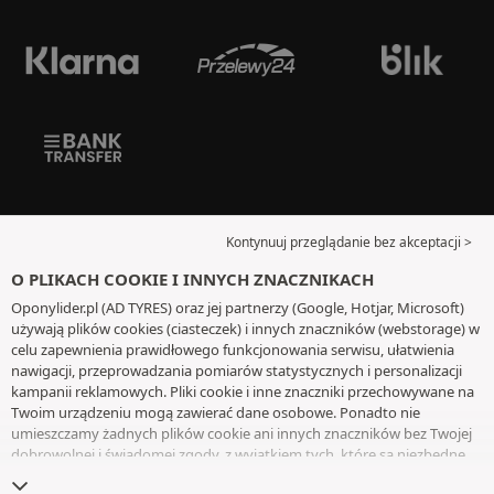
Kontynuuj przeglądanie bez akceptacji >
O PLIKACH COOKIE I INNYCH ZNACZNIKACH
Oponylider.pl (AD TYRES) oraz jej partnerzy (Google, Hotjar, Microsoft)
używają plików cookies (ciasteczek) i innych znaczników (webstorage) w
celu zapewnienia prawidłowego funkcjonowania serwisu, ułatwienia
nawigacji, przeprowadzania pomiarów statystycznych i personalizacji
kampanii reklamowych. Pliki cookie i inne znaczniki przechowywane na
Twoim urządzeniu mogą zawierać dane osobowe. Ponadto nie
umieszczamy żadnych plików cookie ani innych znaczników bez Twojej
dobrowolnej i świadomej zgody, z wyjątkiem tych, które są niezbędne
do działania witryny. Twój wybór zachowujemy przez 6 miesięcy. Możesz