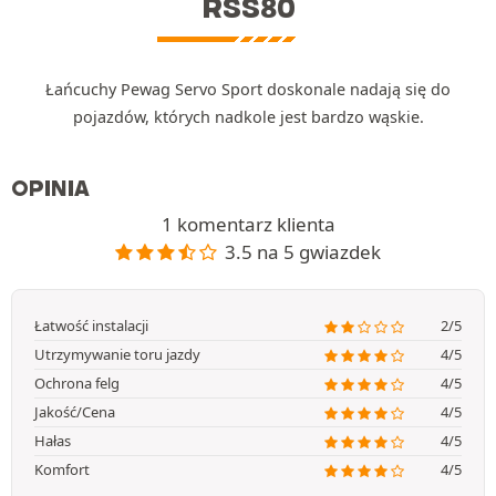
RSS80
Łańcuchy Pewag Servo Sport doskonale nadają się do
pojazdów, których nadkole jest bardzo wąskie.
OPINIA
1 komentarz klienta
3.5 na 5 gwiazdek
Łatwość instalacji
2/5
Utrzymywanie toru jazdy
4/5
Ochrona felg
4/5
Jakość/Cena
4/5
Hałas
4/5
Komfort
4/5